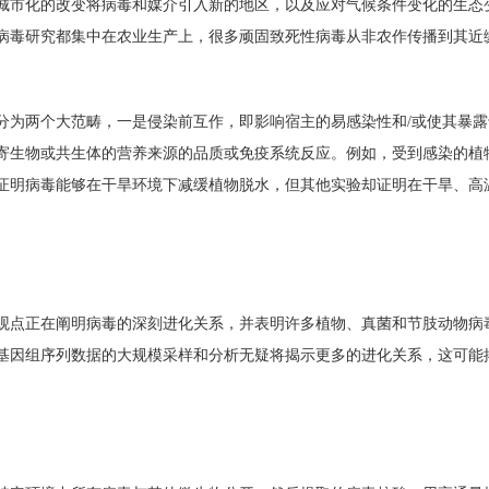
城市化的改变将病毒和媒介引入新的地区，以及应对气候条件变化的生态
病毒研究都集中在农业生产上，很多顽固致死性病毒从非农作传播到其近
分为两个大范畴，一是侵染前互作，即影响宿主的易感染性和/或使其暴
寄生物或共生体的营养来源的品质或免疫系统反应。例如，受到感染的植
证明病毒能够在干旱环境下减缓植物脱水，但其他实验却证明在干旱、高
观点正在阐明病毒的深刻进化关系，并表明许多植物、真菌和节肢动物病
基因组序列数据的大规模采样和分析无疑将揭示更多的进化关系，这可能