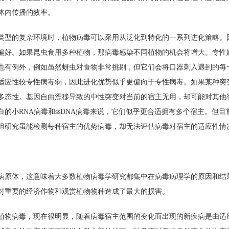
体内传播的效率。
类型的复杂环境时，植物病毒可以采用从泛化到特化的一系列进化策略。
偏好。如果昆虫食用多种植物，那病毒感染不同植物的机会将增大。专性
也有例外，例如虽然蚜虫对食物非常挑剔，但它们会将口器刺入遇到的每
适应性较专性病毒弱，因此进化优势似乎更偏向于专性病毒。如果某种突
多态性。基因自由漂移导致的中性突变对当前的宿主无用，却可能对其他
的小RNA病毒和ssDNA病毒来说，它们似乎更合适拥有多个宿主。但
组研究虽能检测每种宿主的优势病毒，却无法评估病毒对宿主的适应性情
病原体，这意味着大多数植物病毒学研究都集中在病毒病理学的原因和结
对重要的经济作物和观赏植物物种造成了最大的损害。
植物病毒，现在很明显，随着病毒宿主范围的变化而出现的新疾病是由适