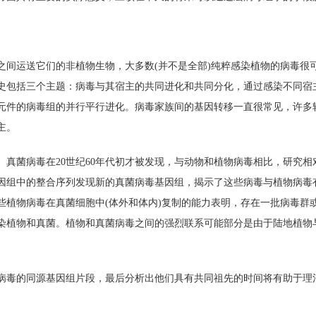
之间运送它们的非植物生物，大多数(并不是全部)纯粹感染植物的病毒很
史包括三个主题：病毒与其宿主的共同进化和共同分化，通过感染不同宿
元件的病毒组的并行平行进化。病毒家族间的基因转移一直很常见，许多
主。
。真菌病毒在20世纪60年代初才被发现，与动物和植物病毒相比，研究
因组中的整合序列发现新的真菌病毒基因组，揭示了这些病毒与植物病毒
些植物病毒在真菌细胞中(体外和体内)复制的能力表明，存在一批病毒群
染植物和真菌。植物和真菌病毒之间的强烈联系可能部分是由于陆地植物
病毒的同源基因组片段，最后分析出他们具有共同祖先的时间将有助于理