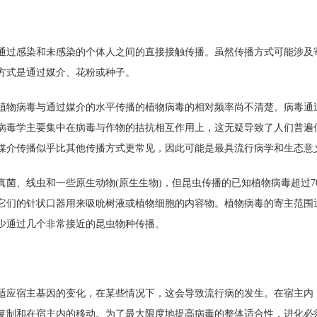
通过感染和未感染的个体人之间的直接接触传播。虽然传播方式可能涉及
方式是通过媒介、花粉或种子。
植物病毒与通过媒介的水平传播的植物病毒的相对频率尚不清楚。病毒通
病毒学主要集中在病毒与作物的拮抗相互作用上，这无疑导致了人们普遍
媒介传播似乎比其他传播方式更常见，因此可能是最具流行病学和生态意
真菌、线虫和一些原生动物(原生生物)，但昆虫传播的已知植物病毒超过7
它们的针状口器用来吸吮树液或植物细胞的内容物。植物病毒的寄主范围
少通过几个非常接近的昆虫物种传播。
适应宿主基因的变化，在某些情况下，这会导致流行病的发生。在宿主内
复制和在宿主内的移动。为了最大限度地提高病毒的整体适合性，进化必